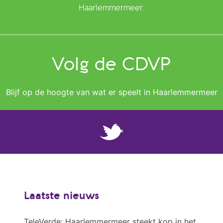
Haarlemmermeer.
Volg de CDVP
Blijf op de hoogte van wat er speelt in Haarlemmermeer
Laatste nieuws
TeleVerde: Haarlemmermeer steekt kop in het