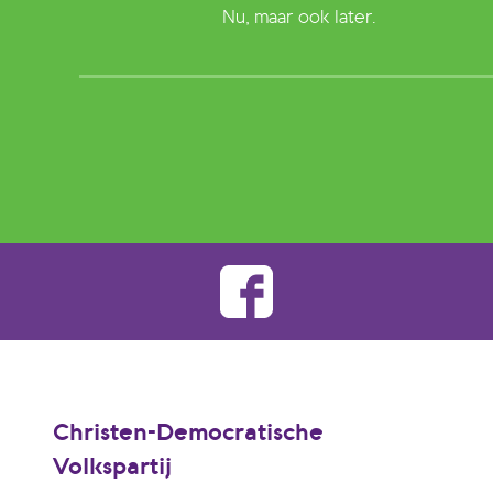
Nu, maar ook later.
Christen-Democratische
Volkspartij