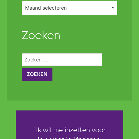
Archieven
Zoeken
Zoeken
naar:
“Ik wil me inzetten voor