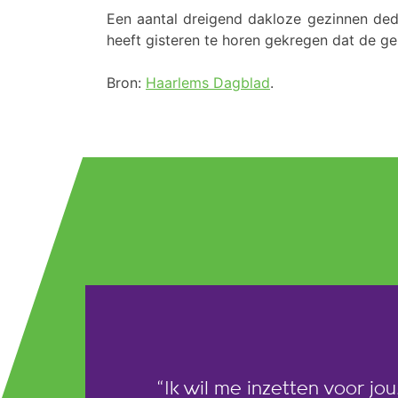
Een aantal dreigend dakloze gezinnen dede
heeft gisteren te horen gekregen dat de g
Bron:
Haarlems Dagblad
.
“Ik wil me inzetten voor jou,