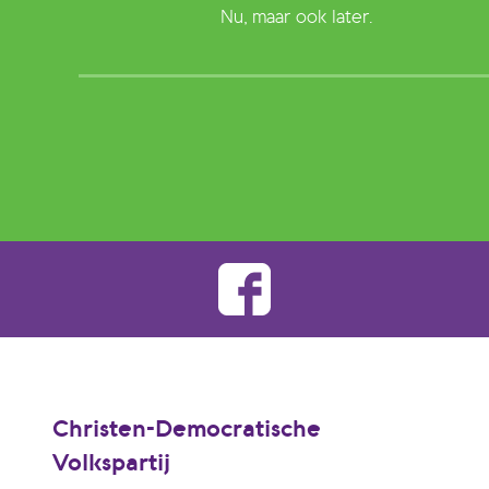
Nu, maar ook later.
Christen-Democratische
Volkspartij