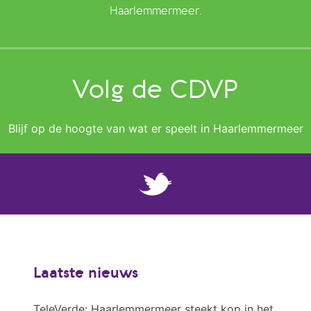
Haarlemmermeer.
Volg de CDVP
Blijf op de hoogte van wat er speelt in Haarlemmermeer
Laatste nieuws
TeleVerde: Haarlemmermeer steekt kop in het