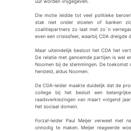
uur worden vrijgegeven.
Die motie leidde tot veel politieke beroe
stak niet onder stoelen of banken zi
coalitiepartners zo laat met zo´n verre
even een crisissfeer, waarbij CDA dreigde 
Maar uiteindelijk besloot het CDA het ver
De relatie met genoemde partijen is wel er
Noomen bij de stemmingen. De toekomst mo
hersteld, aldus Noomen.
De CDA-leider maakte duidelijk dat de pro
college bij het besluit een belangri
raadsverkiezingen van maart volgend jaa
het sociaal domein.
Forza!-leider Paul Meijer verweet met n
onnodig te maken. Meijer reageerde wo