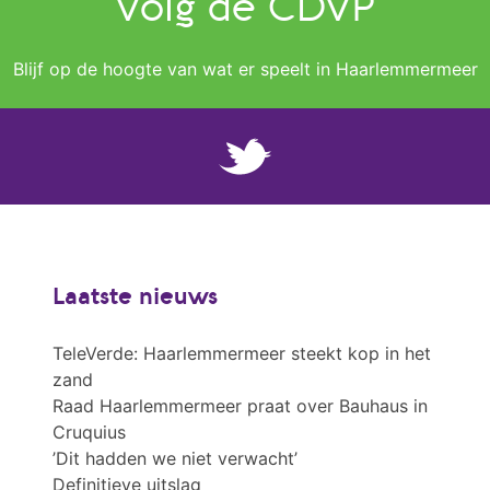
Volg de CDVP
Blijf op de hoogte van wat er speelt in Haarlemmermeer
Laatste nieuws
TeleVerde: Haarlemmermeer steekt kop in het
zand
Raad Haarlemmermeer praat over Bauhaus in
Cruquius
’Dit hadden we niet verwacht’
Definitieve uitslag